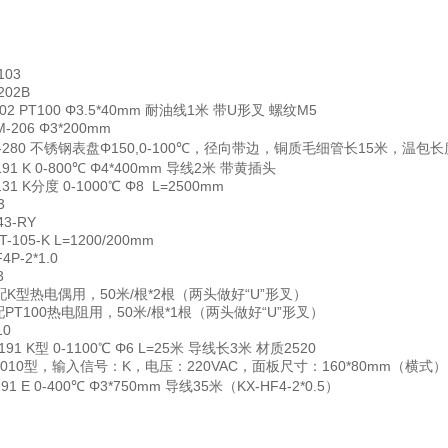
103
202B
202 PT100 Φ3.5*40mm 耐油线1米 带U形叉 螺纹M5
-206 Φ3*200mm
Z-280 不锈钢表盘Φ150,0-100℃，径向带边，铜质毛细管长15米，温包长度
191 K 0-800℃ Φ4*400mm 导线2米 带黄插头
31 K分度 0-1000℃ Φ8 L=2500mm
3
43-RY
T-105-K L=1200/200mm
4P-2*1.0
3
.5 配K型热电偶用，50米/根*2根（两头做好“U”形叉）
15 配PT100热电阻用，50米/根*1根（两头做好“U”形叉）
10
191 K型 0-1100℃ Φ6 L=25米 导线长3米 材质2520
-3010型，输入信号：K，电压：220VAC，面板尺寸：160*80mm（横式）
91 E 0-400℃ Φ3*750mm 导线35米（KX-HF4-2*0.5）