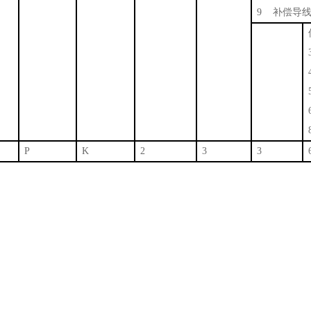
9 补偿导
P
K
2
3
3