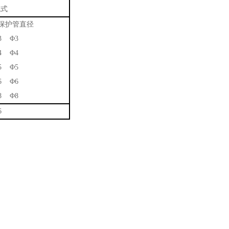
线式
保护管直径
3 Φ3
4 Φ4
5 Φ5
6 Φ6
8 Φ8
6