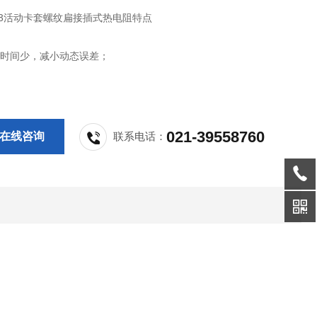
373活动卡套螺纹扁接插式热电阻特点
应时间少，减小动态误差；
小、长度不受限制；
准确度高；
021-39558760
在线咨询
联系电话：
薄膜电阻元件，性能可靠稳定。