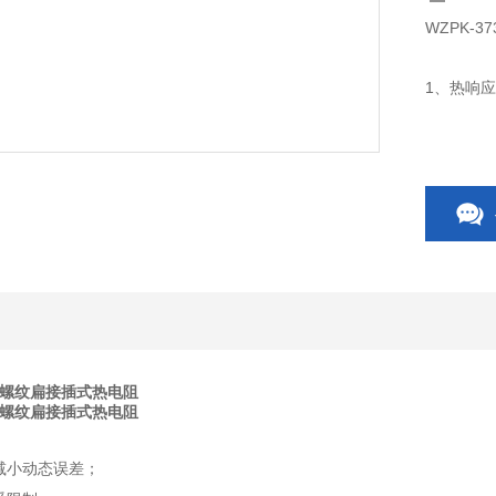
WZPK-
1、热响
2、直径
3、测量
4、进口
卡套螺纹扁接插式热电阻
卡套螺纹扁接插式热电阻
减小动态误差；