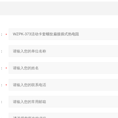
：
：
：
：
：