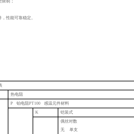
受限制；
件，性能可靠稳定。
温度仪
热电阻
P 铂电阻PT100 感温元件材料
K
铠装式
偶丝对数
无 单支