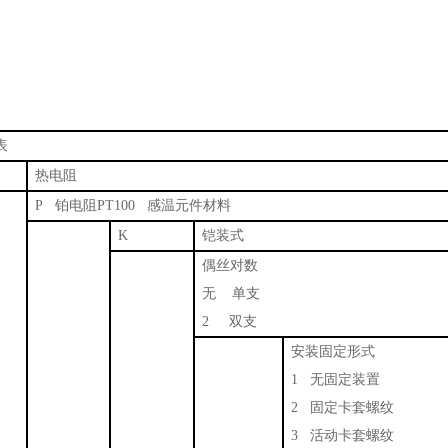
温度仪
热电阻
P 铂电阻PT100 感温元件材料
K
铠装式
偶丝对数
无 单支
2 双支
安装固定形式
1 无固定装置
2 固定卡套螺纹
3 活动卡套螺纹