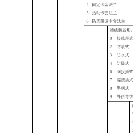
4 固定卡套法兰
5 活动卡套法兰
6 防震阻漏卡套法兰
接线装置形
0 接线座
2 防喷式
3 防水式
4 防爆式
6 圆接插
7 扁接插
8 手柄式
9 补偿导