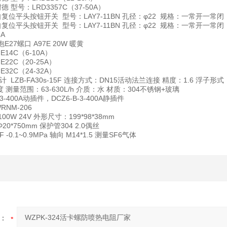
 型号：LRD3357C（37-50A）
自复位平头按钮开关 型号：LAY7-11BN 孔径：φ22 规格：一常开一常闭
自复位平头按钮开关 型号：LAY7-11BN 孔径：φ22 规格：一常开一常闭
6A
泡E27螺口 A97E 20W 暖黄
E14C（6-10A）
E22C（20-25A）
E32C（24-32A）
量计
LZB-FA30s-15F 连接方式：DN15活动法兰连接 精度：1.6 浮子形
氏度 测量范围：63-630L/h 介质：水 材质：304不锈钢+玻璃
-3-400A动插件，DCZ6-B-3-400A静插件
RNM-206
4 100W 24V 外形尺寸：199*98*38mm
Φ20*750mm 保护管304 2.0偶丝
BF -0.1~0.9MPa 轴向 M14*1.5 测量SF6气体
：