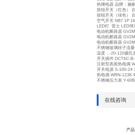
热继电器
品牌：施耐德
按钮开关（红色）
按钮开关（绿色）
空气开关
NB7 1P 1
LED灯
雷士 LED球
电动机断路器
GV2M
电动机断路器
GV2M
电动机断路器
GV2M
不锈钢玻璃转子流
温度：-20-120摄
开关插件
DCT6C-B
注射型表面热电偶
W
开关电源
S-100-2
热电偶
WRN-123K 
不锈钢压力表
Y-60
在线咨询
产品