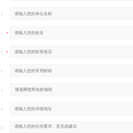
：
：
：
：
：
：
：