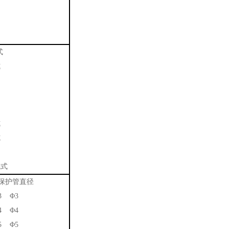
式
式
式
式
线式
保护管直径
3 Φ3
4 Φ4
5 Φ5