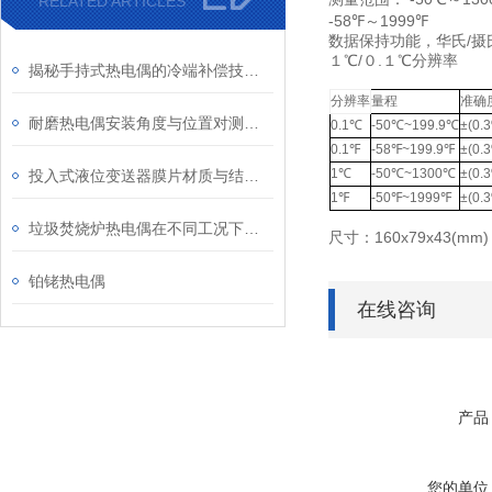
RELATED ARTICLES
-58
℉
～
1999
℉
数据保持功能，华氏
/
摄
１
℃
/
０
.
１
℃
分辨率
揭秘手持式热电偶的冷端补偿技术：为何它是保证测量精度的关键？
分辨率
量程
准确
耐磨热电偶安装角度与位置对测量精度的影响研究
0.1
℃
-50
℃
~199.9
℃
±(0.
0.1
℉
-58
℉
~199.9
℉
±(0.
1
℃
-50
℃
~1300
℃
±(0.
投入式液位变送器膜片材质与结构设计对耐腐蚀性的影响​
1
℉
-50
℉
~1999
℉
±(0.
垃圾焚烧炉热电偶在不同工况下的表现
尺寸：
160x79x43(mm)
铂铑热电偶
在线咨询
产品
您的单位