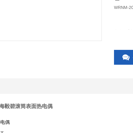
WRNM-
名称：滚
型号：WRN
分度号：
标准引线
测量范围：-
T上海毅碧滚筒表面热电偶
用途：适
丝的温度，
热电偶