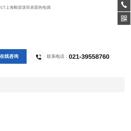
201T上海毅碧滚筒表面热电偶
筒表面热电偶
M-201T
021-39558760
在线咨询
联系电话：
Ｋ分度
长1000mm（引线长度可根据客户要求定制）
50~600℃ 短时：800℃
用于测量130mm以上光滑的金属或塑胶圆柱体、滚筒外壁表面及金属
其动态时线速度小于100米/分。