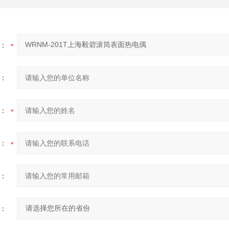
：
：
：
：
：
：