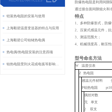
RELATED ARTICLES
防爆热电阻是利用间隙
通过接合面间隙熄火和
特点
铠装热电阻的安装与使用
1、多种防爆形式，防爆
上海毅碧温度变送器的特点与应用
2、压簧式感温元件，
3、测温范围大；
上海毅碧公司铂铑热电偶
4、机械强度高，耐压性
热电偶/热电阻安装的注意四项
型号命名方法
铂热电阻受到火花或电弧等影响应该怎么办?
W 温度仪表
Z 热电阻
感温元件材料 
P铂热电阻 pt10
偶丝对数
无 单支
2 双支