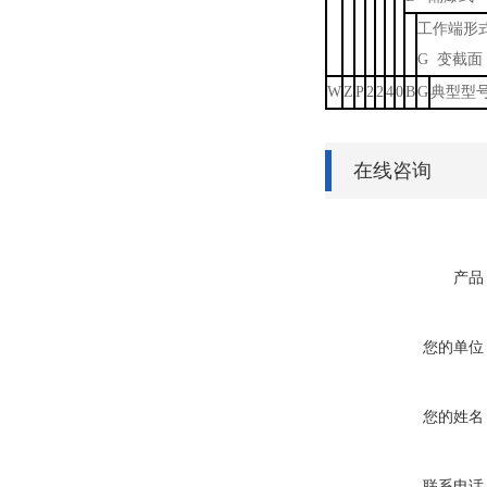
工作端形
G 变截面
W
Z
P
2
2
4
0
B
G
典型型
在线咨询
产品
您的单位
您的姓名
联系电话