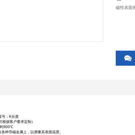
磁性表面
度号：
K
分度
可根据客户要求定制）
短时
800
℃
在各种导磁金属上，以测量其表面温度。