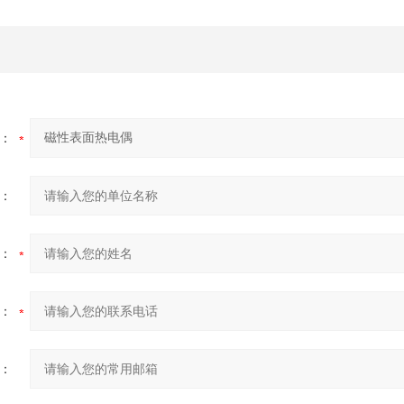
：
：
：
：
：