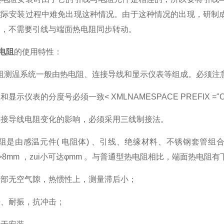
实际安装过程中难免出现这种情况。由于这种情况的出现，研制
了，不需要引线与端面热电阻同步转动。
热电阻
的使用特性：
阻测温系统一般由热电阻、连接导线和显示仪表等组成。必须注
表的分度号必须一致< XMLNAMESPACE PREFIX ="O"
导线电阻变化的影响，必须采用三线制接法。
是由感温元件( 电阻体) 、引线、绝缘材料、不锈钢套管组合而成
T1" />8mm ，zui小可达φmm 。与普通型热电阻相比，端面热电阻
无空气隙，热惯性上，测量滞后小；
、耐振，抗冲击；