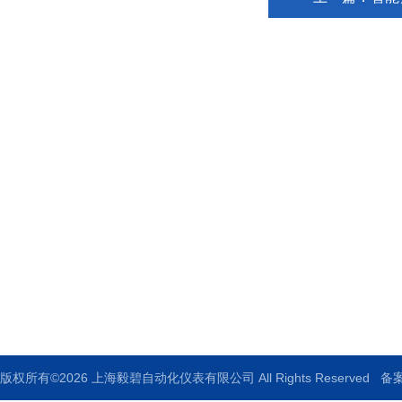
上海毅碧自动化仪表有限公司
地址：上海市嘉定区曹安公路1909号
邮箱：ebauto18@126.com
传真：021-33250344
版权所有©2026 上海毅碧自动化仪表有限公司 All Rights Reserved
备案