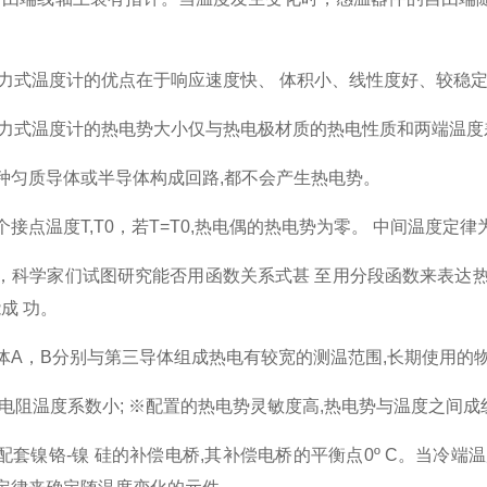
。
力式温度计的优点在于响应速度快、 体积小、线性度好、较稳
压力式温度计的热电势大小仅与热电极材质的热电性质和两端温度
匀质导体或半导体构成回路,都不会产生热电势。
点温度T,T0，若T=T0,热电偶的热电势为零。 中间温度定
科学家们试图研究能否用函数关系式甚 至用分段函数来表达热
成 功。
A，B分别与第三导体组成热电有较宽的测温范围,长期使用的
阻温度系数小; ※配置的热电势灵敏度高,热电势与温度之间成
铬-镍 硅的补偿电桥,其补偿电桥的平衡点0º C。当冷端温度为3