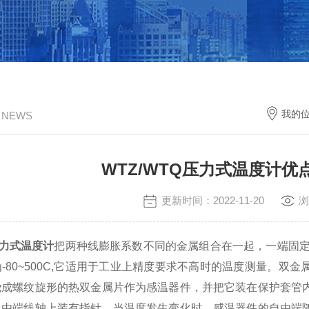
我的
/ NEWS
WTZ/WTQ压力式温度计
更新时间：2022-11-20
浏
压力式温度计
把两种线膨胀系数不同的金属组合在一起，一端固定
-80~500C,它适用于工业上精度要求不高时的温度测量。双金
绕成螺纹旋形的热双金属片作为感温器件，并把它装在保护套管
自由端线轴上装有指针。当温度发生变化时，感温器件的自由端