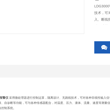
LDG30
技术，可
入、断线
种传感器
示。配带
成网
示报警仪
采用微处理器进行控制运算，隔离设计、无跳线技术，可对各种非线性输入信
准、自诊断等功能，可与各种传感器配合，对温度、压力、液体、流量、速度等测量信
络控制系统。