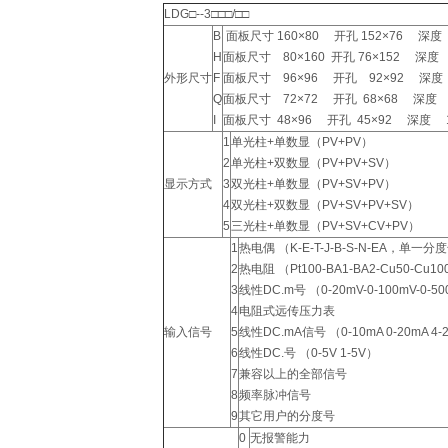
LDG□--3□□□/□□
B
面板尺寸 160×80 开孔 152×76 深
H
面板尺寸 80×160 开孔 76×152 深
外形尺寸
F
面板尺寸 96×96 开孔 92×9
Q
面板尺寸 72×72 开孔 68×6
I
面板尺寸 48×96 开孔 45×92 深
1
单光柱+单数显（PV+PV）
2
单光柱+双数显（PV+PV+SV）
显示方式
3
双光柱+单数显（PV+SV+PV）
4
双光柱+双数显（PV+SV+PV+SV）
5
三光柱+单数显（PV+SV+CV+PV）
1
热电偶 （K-E-T-J-B-S-N-EA，单
2
热电阻 （Pt100-BA1-BA2-Cu50-
3
线性DC.m号 （0-20mV-0-100mV-0-5
4
电阻式远传压力表
输入信号
5
线性DC.mA信号 （0-10mA 0-20mA 4-
6
线性DC.号 （0-5V 1-5V）
7
兼容以上的全部信号
8
频率脉冲信号
9
其它用户的分度号
0
无报警能力