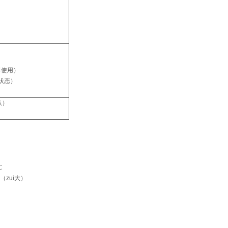
器使用）
状态）
认）
℃
（zui大）