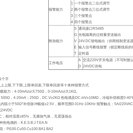
1
一个报警点二位式调节
报警能力
2
两个报警点三位式调节
3
三个报警点
4
四个报警点
S
通讯接口RS485
G
光电隔离的过程量变送输出
附加能力
V
24V.DC馈电输出（供两线制变送
E
输入信号断线报警（锁定断线前的
T
定时器
A
交流220V开关电源（不写时默
工作电压
D
24VDC供电
±1个字
限,上上限,下下限,上限单回差,下限单回差等十来种报警方式
能力：4-20mAzui大750Ω，0-10mAzui大1KΩ。
500Ω，4-20mA；250Ω，DC.V≥2KΩ 热电偶及DC.mV≥10MΩ，冷端补偿精度0-40
阻小于50Ω*补偿脉冲幅值≥2.5V，频率范围0.01Hz-10KHz 报警触点：5A/220VAC
24VDC
0℃，相对湿度≤85%，无腐蚀气体，无震荡场合
偶的：K.E.S.B.J.T.EA.N
0.Cu50.Cu100.BA1.BA2