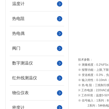
温度计
热电阻
热电偶
阀门
技术参数：
数字测温仪
※ 测量精度：0.2%FS
※ 报警功能：上限,下
※ 变送精度：0.3%，负载
红外线测温仪
※ 输入特性：0-10mA：
※ 热 电 阻：三线制引线内
※ 工作电源：220VAC或
物位仪表
※ 工作环境：温度0-5
※ 信号输入：1系列：8种热电
2系列：5种热电阻：Pt10
密度计