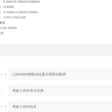
mV.0-100mV.0-500mV
-400Ω
mA.4-20mA.0-20mA
.1-5V.0-10V
兼容
1-10KHz
号
：
：
：