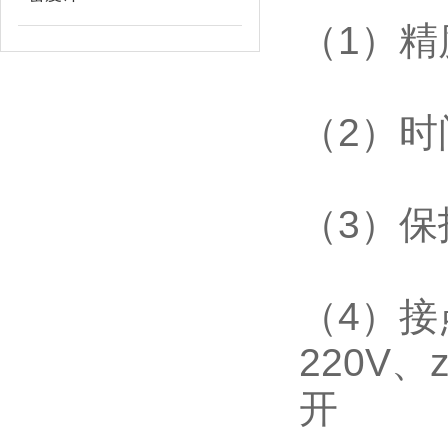
（
1
）精
（
2
）时
（
3
）保
（
4
）接
220V
、
开