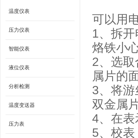
温度仪表
可以用
1
、拆开
压力仪表
烙铁小
智能仪表
2
、选取
液位仪表
属片的
分析检测
3
、将游
双金属
温度变送器
4
、在表
压力表
5
、校表