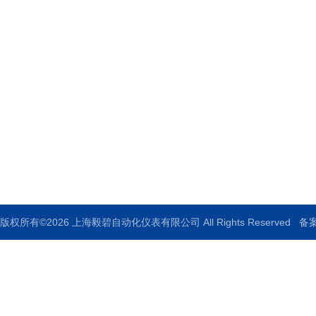
上海毅碧自动化仪表有限公司
地址：上海市嘉定区曹安公路1909号
邮箱：ebauto18@126.com
传真：021-33250344
版权所有©2026 上海毅碧自动化仪表有限公司 All Rights Reserved
备案