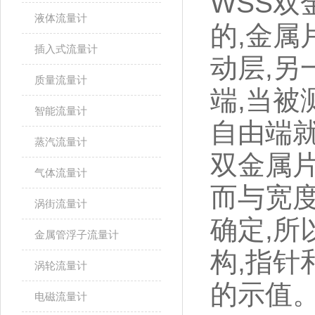
WSS
双
液体流量计
的
,
金属
插入式流量计
动层
,
另
质量流量计
端
,
当被
智能流量计
自由端
蒸汽流量计
双金属
气体流量计
而与宽
涡街流量计
确定
,
所
金属管浮子流量计
构
,
指针
涡轮流量计
的示值
电磁流量计