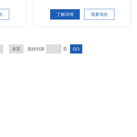
价
了解详情
我要询价
页
末页
跳转到第
页