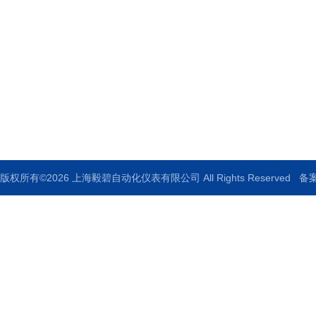
上海毅碧自动化仪表有限公司
地址：上海市嘉定区曹安公路1909号
邮箱：ebauto18@126.com
传真：021-33250344
版权所有©2026 上海毅碧自动化仪表有限公司 All Rights Reserved
备案