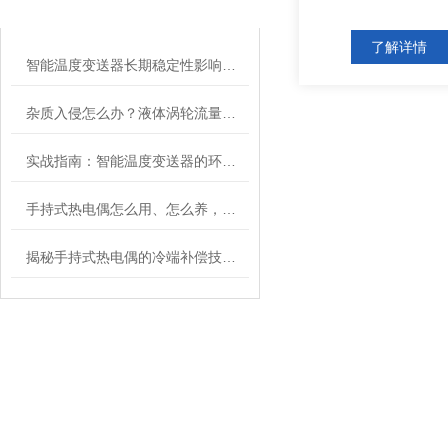
ARTICLE
了解详情
智能温度变送器长期稳定性影响因素及定期校准周期建议
杂质入侵怎么办？液体涡轮流量计前置过滤器的重要性与清理
实战指南：智能温度变送器的环路供电接线图详解及常见错误规避
手持式热电偶怎么用、怎么养，一文看懂
揭秘手持式热电偶的冷端补偿技术：为何它是保证测量精度的关键？